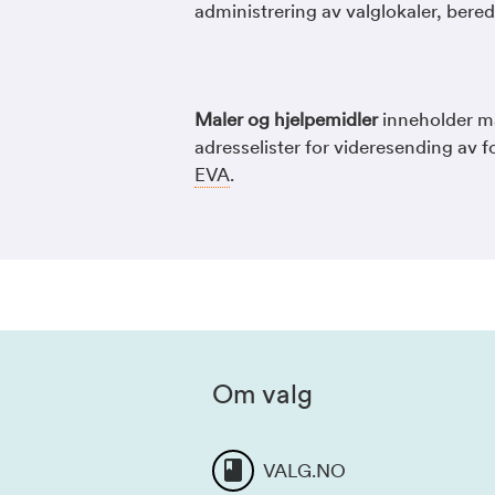
administrering av valglokaler, bere
Maler og hjelpemidler
inneholder ma
adresselister for videresending av 
EVA
.
Om valg
VALG.NO