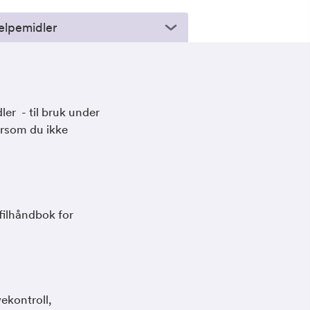
elpemidler
ler - til bruk under
ersom du ikke
filhåndbok for
vekontroll,