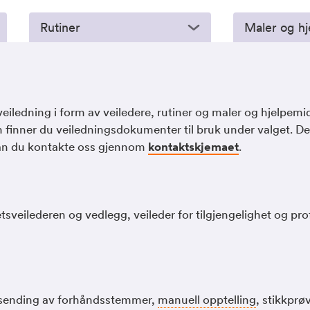
Rutiner
Maler og hj
iledning i form av veiledere, rutiner og maler og hjelpemid
 finner du veiledningsdokumenter til bruk under valget. D
n kan du kontakte oss gjennom
kontaktskjemaet
.
sveilederen og vedlegg, veileder for tilgjengelighet og pro
resending av forhåndsstemmer,
manuell opptelling
, stikkprø