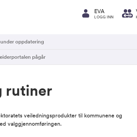
EVA
LOGG INN
 under oppdatering
iderportalen pågår
 rutiner
ektoratets veiledningsprodukter til kommunene og
med valggjennomføringen.