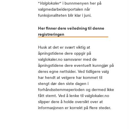
"
Valglokaler
" i bunnmenyen her på
valgmedarbeiderportalen når
funksjonaliteten blir klar i juni.
Her finner dere veiledning til denne
registreringen
Husk at det er svært viktig at
åpningstidene dere oppgir på
valglokaler.no samsvarer med de
åpningstidene dere eventuelt kunngjør på
deres egne nettsider. Ved tidligere valg
har hendt at velgere har kommet til
stengt dør den siste dagen i
forhåndsstemmeperioden og dermed ikke
fått stemt. Ved å lenke til valglokaler.no
slipper dere å holde oversikt over at
informasjonen er korrekt på flere steder.