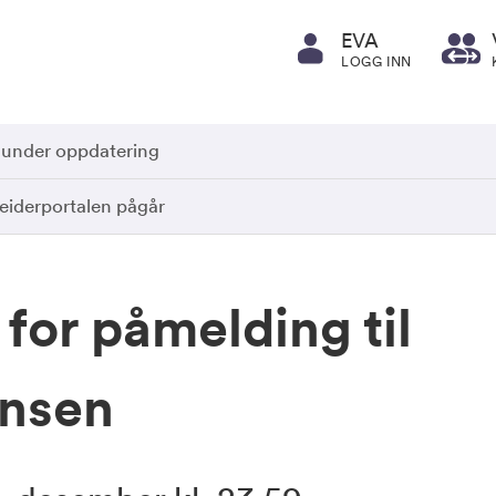
EVA
LOGG INN
 under oppdatering
iderportalen pågår
 for påmelding til
ansen