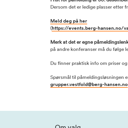
Dersom det er ledige plasser etter fr
Meld deg på her
(
https://events.berg-hansen.no/va
Merk at det er egne påmeldingslenke
på andre konferanser må du følge len
Du finner praktisk info om priser 
Spørsmål til påmeldingsløsningen e
grupper.vestfold@berg-hansen.no
Om valg