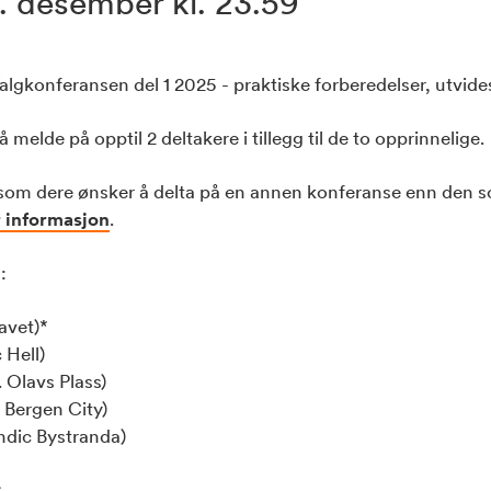
30. desember kl. 23.59
Valgkonferansen del 1 2025 - praktiske forberedelser, utvides
 melde på opptil 2 deltakere i tillegg til de to opprinnelige.
rsom dere ønsker å delta på en annen konferanse enn den 
r informasjon
.
:
avet)*
 Hell)
. Olavs Plass)
c Bergen City)
andic Bystranda)
.