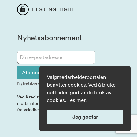
TILGJENGELIGHET
Nyhetsabonnement
Abonner på informasjon
Valgmedarbeiderportalen
Nyhetsbrev sendes ut på e-post
benytter cookies. Ved å bruke
nettsiden godtar du bruk av
Ved å registrere e-postadressen, samtykker du til å
cookies.
Les mer
.
motta informasjon og eventuelle spørreundersøkelser
fra Valgdirektoratet på e-post.
Jeg godtar